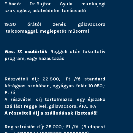
Előadó: Dr.Bujtor Gyula munkajogi
szakjogász, adatvédelmi tanácsadó
19.30 órától zenés gálavacsora
italcsomaggal, meglepetés műsorral
Nov. 17.
csütörtök
Reggeli után fakultatív
program, vagy hazautazás
Részvételi díj: 22.800,- Ft /fő standard
kétágyas szobában, egyágyas felár 10.950,-
Ft /éj
A részvételi díj tartalmazza: egy éjszaka
szállást reggelivel, gálavacsora, ÁFA, IFA
A részvételi díj a szállodának fizetendő!
Regisztrációs díj: 25.000,- Ft /fő (Budapest