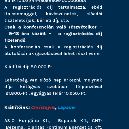
Bank 10102244-15058906-00000000)
A regisztrációs díj tartalmazza: ebéd
italcsomaggal, kávészünetek, előadói
tiszteletdíjak, bérleti díj, stb.
C
sak a konferencián való részvételkor –
9-18 óra között – a regisztrációs díj
fizetendő
.
A konferencián csak a regisztrációs díj
átutalásának igazolásával lehet részt venni!
Kiállítói díj: 80.000.Ft
Lehetőség van előző nap érkezni, melynek
díja kétágyas szobában félpanzióval
21.800.-Ft , egyágyas felár 10.950.-Ft.
Kiállítóink
:
Christeyns
,
Lapauw
ASIO Hungária Kft, Bepatek Kft, CHT-
Bezema, Claritas Fontinum Energetics Kft,