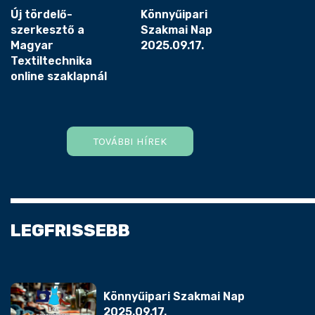
Új tördelő-
Könnyűipari
szerkesztő a
Szakmai Nap
Magyar
2025.09.17.
Textiltechnika
online szaklapnál
TOVÁBBI HÍREK
LEGFRISSEBB
Könnyűipari Szakmai Nap
2025.09.17.