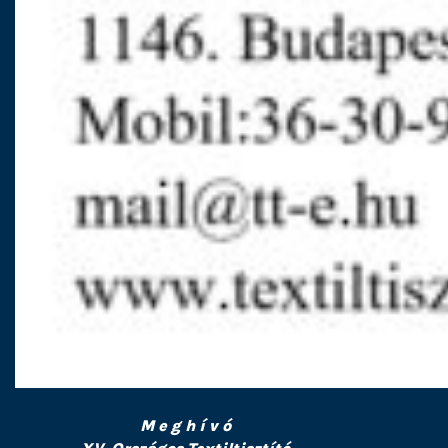
M e g h í v ó