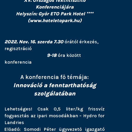
XV. Országos Textiltisztító
Konferenciájára
Helyszín: Győr ETO Park Hotel ****
(www.hoteletopark.hu)
2022. Nov. 16. szerda 7.30
órától érkezés,
regisztráció
9-18
óra között
konferencia
A konferencia fő témája:
Innováció a fenntarthatóság
szolgálatában
Lehetséges! Csak 0,5 liter/kg frissvíz
fogyasztás az ipari mosodákban – Hydro for
Landries
Előadó: Somodi Péter ügyvezető igazgató