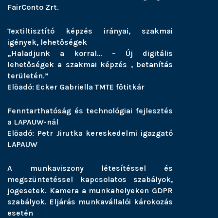
FairConto Zrt.
Textiltisztító képzés irányai, szakmai
igények, lehetőségek
„Haladjunk a korral… – Új digitális
lehetőségek a szakmai képzés , betanítás
területén.”
Előadó: Ecker Gabriella TMTE főtitkár
Fenntarthatóság és technológiai fejlesztés
a LAPAUW-nál
Előadó: Petr Jirutka kereskedelmi igazgató
LAPAUW
A munkaviszony létesítéssel és
megszüntetéssel kapcsolatos szabályok,
jogesetek. Kamera a munkahelyeken GDPR
szabályok. Eljárás munkavállalói károkozás
esetén