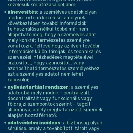
kezelésük korlátozása céljából;
álnevesítés
: a személyes adatok olyan
módon történő kezelése, amelynek
következtében további információk
felhasználása nélkül többé már nem
állapítható meg, hogy a személyes adat
mely konkrét természetes személyre
vonatkozik, feltéve hogy az ilyen további
információt külön tárolják, és technikai és
szervezési intézkedések megtételével
biztosított, hogy azonosított vagy
azonosítható természetes személyekhez
ezt a személyes adatot nem lehet
kapcsolni;
nyilvántartási rendszer
: a személyes
adatok bármely módon – centralizált,
decentralizált vagy funkcionális vagy
földrajzi szempontok szerint – tagolt
állománya, amely meghatározott ismérvek
alapján hozzáférhető;
adatvédelmi incidens
: a biztonság olyan
sérülése, amely a továbbított, tárolt vagy