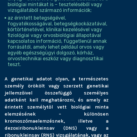
biológiai mintákat is – teszteléséből vagy
vizsgálatából származó információk;
az érintett betegségével,
fogyatékosságával, betegségkockázatával,
kórtörténetével, klinikai kezelésével vagy
fiziológiai vagy orvosbiológiai állapotával
kapcsolatos információ, függetlenül annak
forrásától, amely lehet például orvos vagy
egyéb egészségügyi dolgozó, kórház,
orvostechnikai eszköz vagy diagnosztikai
teszt.
A genetikai adatot olyan, a természetes
személy örökölt vagy szerzett genetikai
jellemzőivel összefüggő személyes
adatként kell meghatározni, és amely az
érintett személytől vett biológiai minta
elemzésének – különösen
kromoszómaelemzésnek, illetve a
dezoxiribonukleinsav (DNS) vagy a
ribonukleinsav (RNS) vizsgálatának, vagy az