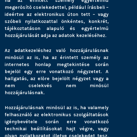
ha az érintett személy egyértelmű
megerősítő cselekedettel, például írásbeli –
ideértve az elektronikus úton tett – vagy
szóbeli nyilatkozattal önkéntes, konkrét,
tájékoztatáson alapuló és egyértelmű
hozzájárulását adja az adatok kezeléséhez.
Az adatkezeléshez való hozzájárulásnak
minősül az is, ha az érintett személy az
internetes honlap megtekintése során
bejelöl egy erre vonatkozó négyzetet. A
hallgatás, az előre bejelölt négyzet vagy a
nem cselekvés nem minősül
hozzájárulásnak.
Hozzájárulásnak minősül az is, ha valamely
felhasználó az elektronikus szolgáltatások
igénybevétele során erre vonatkozó
technikai beállításokat hajt végre, vagy
olyan nyilatkozatot illetve cselekedet tesz,