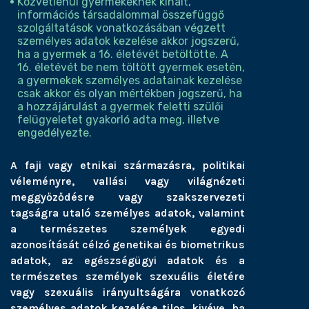
Közvetlenül gyermekeknek kínált,
információs társadalommal összefüggő
szolgáltatások vonatkozásában végzett
személyes adatok kezelése akkor jogszerű,
ha a gyermek a 16. életévét betöltötte. A
16. életévét be nem töltött gyermek esetén,
a gyermekek személyes adatainak kezelése
csak akkor és olyan mértékben jogszerű, ha
a hozzájárulást a gyermek feletti szülői
felügyeletet gyakorló adta meg, illetve
engedélyezte.
A faji vagy etnikai származásra, politikai
véleményre, vallási vagy világnézeti
meggyőződésre vagy szakszervezeti
tagságra utaló személyes adatok, valamint
a természetes személyek egyedi
azonosítását célzó genetikai és biometrikus
adatok, az egészségügyi adatok és a
természetes személyek szexuális életére
vagy szexuális irányultságára vonatkozó
személyes adatok kezelése tilos, kivéve, ha