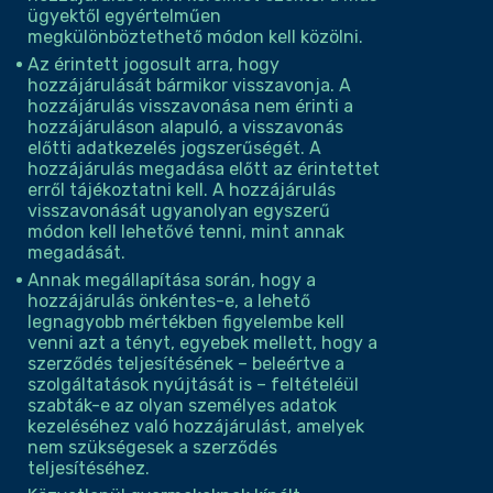
ügyektől egyértelműen
megkülönböztethető módon kell közölni.
Az érintett jogosult arra, hogy
hozzájárulását bármikor visszavonja. A
hozzájárulás visszavonása nem érinti a
hozzájáruláson alapuló, a visszavonás
előtti adatkezelés jogszerűségét. A
hozzájárulás megadása előtt az érintettet
erről tájékoztatni kell. A hozzájárulás
visszavonását ugyanolyan egyszerű
módon kell lehetővé tenni, mint annak
megadását.
Annak megállapítása során, hogy a
hozzájárulás önkéntes-e, a lehető
legnagyobb mértékben figyelembe kell
venni azt a tényt, egyebek mellett, hogy a
szerződés teljesítésének – beleértve a
szolgáltatások nyújtását is – feltételéül
szabták-e az olyan személyes adatok
kezeléséhez való hozzájárulást, amelyek
nem szükségesek a szerződés
teljesítéséhez.