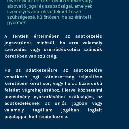
élveznek az érintett olyan érdekei vagy
alapvető jogai és szabadságai, amelyek
személyes adatok védelmét teszik
szükségessé, különösen, ha az érintett
gyermek.
A fentiek értelmében az adatkezelés
jogszerűnek minősül, ha arra valamely
szerződés vagy szerződéskötési szándék
keretében van szükség.
Ha az adatkezelésre az adatkezelőre
vonatkozó jogi kötelezettség teljesítése
keretében kerül sor, vagy ha az közérdekű
feladat végrehajtásához, illetve közhatalmi
jogosítvány gyakorlásához szükséges, az
adatkezelésnek az uniós jogban vagy
valamely tagállam jogában foglalt
jogalappal kell rendelkeznie.