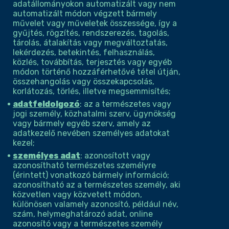
adatállományokon automatizált vagy nem
automatizált módon végzett bármely
művelet vagy műveletek összessége, így a
gyűjtés, rögzítés, rendszerezés, tagolás,
tárolás, átalakítás vagy megváltoztatás,
lekérdezés, betekintés, felhasználás,
közlés, továbbítás, terjesztés vagy egyéb
módon történő hozzáférhetővé tétel útján,
összehangolás vagy összekapcsolás,
korlátozás, törlés, illetve megsemmisítés;
adatfeldolgozó
: az a természetes vagy
jogi személy, közhatalmi szerv, ügynökség
vagy bármely egyéb szerv, amely az
adatkezelő nevében személyes adatokat
kezel;
személyes adat
: azonosított vagy
azonosítható természetes személyre
(érintett) vonatkozó bármely információ;
azonosítható az a természetes személy, aki
közvetlen vagy közvetett módon,
különösen valamely azonosító, például név,
szám, helymeghatározó adat, online
azonosító vagy a természetes személy