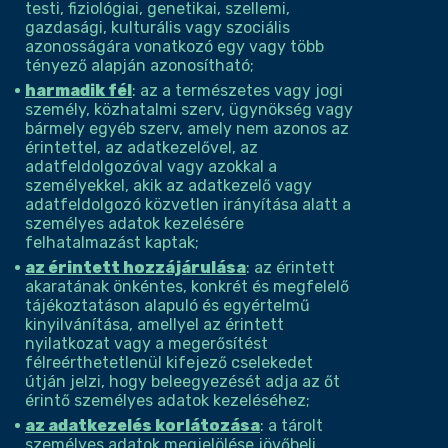
testi, fiziológiai, genetikai, szellemi,
gazdasági, kulturális vagy szociális
azonosságára vonatkozó egy vagy több
tényező alapján azonosítható;
harmadik fél
: az a természetes vagy jogi
személy, közhatalmi szerv, ügynökség vagy
bármely egyéb szerv, amely nem azonos az
érintettel, az adatkezelővel, az
adatfeldolgozóval vagy azokkal a
személyekkel, akik az adatkezelő vagy
adatfeldolgozó közvetlen irányítása alatt a
személyes adatok kezelésére
felhatalmazást kaptak;
az érintett hozzájárulása
: az érintett
akaratának önkéntes, konkrét és megfelelő
tájékoztatáson alapuló és egyértelmű
kinyilvánítása, amellyel az érintett
nyilatkozat vagy a megerősítést
félreérthetetlenül kifejező cselekedet
útján jelzi, hogy beleegyezését adja az őt
érintő személyes adatok kezeléséhez;
az adatkezelés korlátozása
: a tárolt
személyes adatok megjelölése jövőbeli