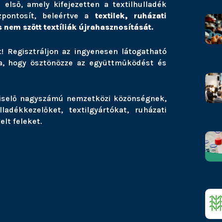
első, amely kifejezetten a textilhulladék
pontosít, beleértve a
textilek, ruházati
 nem szőtt textíliák újrahasznosítását.
t! Regisztráljon az ingyenesen látogatható
lja, hogy ösztönözze az együttműködést és
pviselő nagyszámú nemzetközi közönségnek,
ladékkezelőket, textilgyártókat, ruházati
lt feleket.