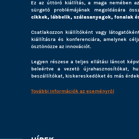
Ez az úttörő kiállítás, a maga nemében az 
sürgető problémájának megoldására össz
cikkek, lábbelik, szálasanyagok, fonalak és
Csatlakozzon kiállítóként vagy látogatókén
kiállításra és konferenciára, amelynek cé
ösztönözze az innovációt.
Legyen részese a teljes ellátási láncot ké
beleértve a vezető újrahasznosítókat, hul
beszállítókat, kiskereskedőket és más érdeke
További információk az eseményről