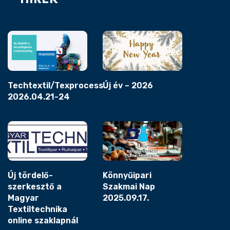
Techtextil/Texprocess
Új év – 2026
2026.04.21-24
Új tördelő-
Könnyűipari
szerkesztő a
Szakmai Nap
Magyar
2025.09.17.
Textiltechnika
online szaklapnál