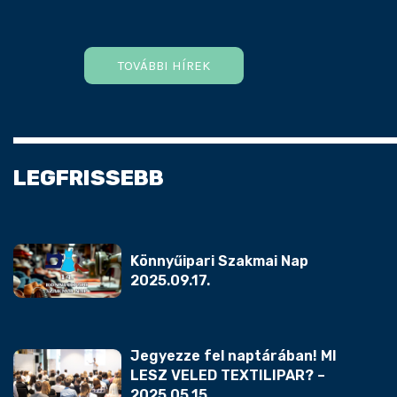
TOVÁBBI HÍREK
LEGFRISSEBB
Könnyűipari Szakmai Nap
2025.09.17.
Jegyezze fel naptárában! MI
LESZ VELED TEXTILIPAR? –
2025.05.15.