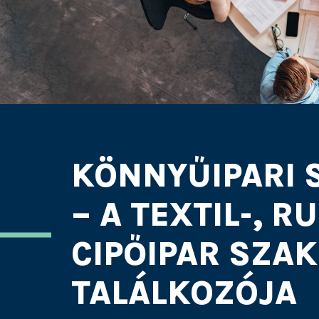
KÖNNYŰIPARI 
– A TEXTIL-, R
CIPŐIPAR SZA
TALÁLKOZÓJA