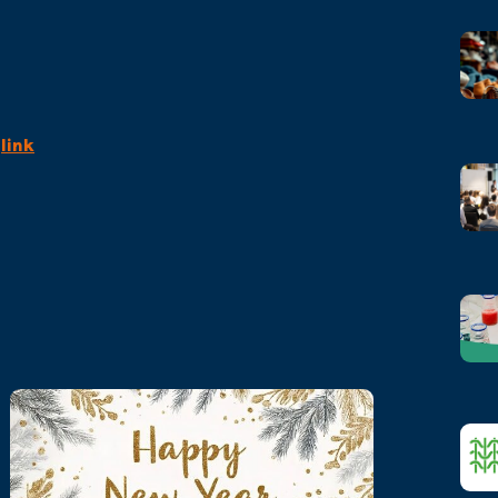
:
link