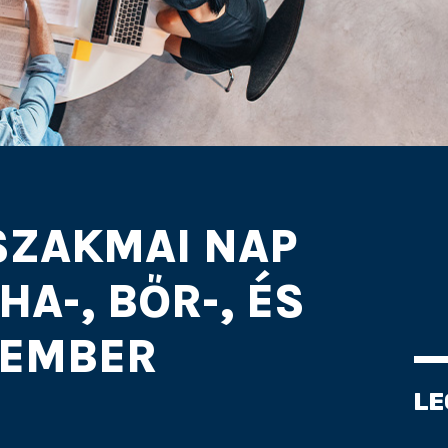
SZAKMAI NAP
UHA-, BŐR-, ÉS
KEMBER
LE