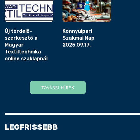
Új tördelő-
Könnyűipari
szerkesztő a
Szakmai Nap
Magyar
2025.09.17.
Textiltechnika
online szaklapnál
TOVÁBBI HÍREK
LEGFRISSEBB