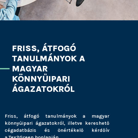
FRISS, ÁTFOGÓ
TANULMÁNYOK A
MAGYAR
KÖNNYŰIPARI
ÁGAZATOKRÓL
Friss, átfogó tanulmányok a magyar
könnyűipari ágazatokról, illetve kereshető
cégadatbázis és önértékelő kérdőív
a Tex2Green honlapján.