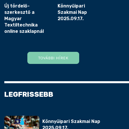
Új tördelő-
Könnyűipari
szerkesztő a
Szakmai Nap
Magyar
2025.09.17.
Textiltechnika
online szaklapnál
TOVÁBBI HÍREK
LEGFRISSEBB
Könnyűipari Szakmai Nap
2025.09.17.