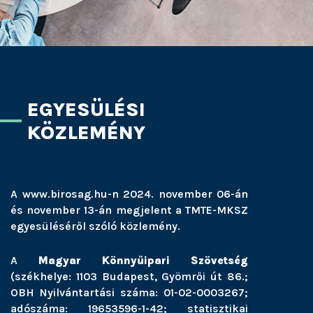
EGYESÜLÉSI
KÖZLEMÉNY
A www.birosag.hu-n 2024. november 06-án
és november 13-án megjelent a TMTE-MKSZ
egyesüléséről szóló közlemény.
A
Magyar Könnyűipari Szövetség
(székhelye: 1103 Budapest, Gyömrői út 86.;
OBH Nyilvántartási száma: 01-02-0003267;
adószáma: 19653596-1-42; statisztikai