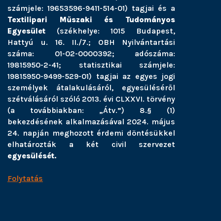
számjele: 19653596-9411-514-01) tagjai és a
Textilipari Műszaki és Tudományos
Egyesület
(székhelye: 1015 Budapest,
Hattyú u. 16. II./7.; OBH Nyilvántartási
száma: 01-02-0000392; adószáma:
19815950-2-41; statisztikai számjele:
19815950-9499-529-01) tagjai az egyes jogi
személyek átalakulásáról, egyesüléséről
szétválásáról szóló 2013. évi CLXXVI. törvény
(a továbbiakban: „Átv.”) 8.§ (1)
bekezdésének alkalmazásával 2024. május
24. napján meghozott érdemi döntésükkel
elhatározták a két civil szervezet
egyesülését.
Folytatás