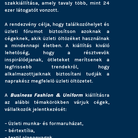
szakkiállítása, amely tavaly több, mint 24
ezer látogatót vonzott.
A rendezvény célja, hogy találkozóhelyet és
üzleti fórumot biztosítson azoknak a
cégeknek, akik üzleti öltözéket használnak
a mindennapi életben. A kiállítás kiváló
lehetőség, hogy a résztvevők
inspirálódjanak, ötleteket merítsenek a
legfrissebb trendekről, hogy
alkalmazottjaiknak biztosítani tudják a
naprakész megfelelő üzleti öltözetet.
A
Business Fashion & Uniform
kiállításra
az alábbi témakörökben várjuk cégek,
vállalkozók jelentkezését:
– Üzleti munka- és formaruházat,
– bértextília,
– textil alapanyagok,