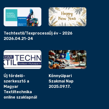
Techtextil/Texprocess
Új év – 2026
2026.04.21-24
Új tördelő-
Könnyűipari
szerkesztő a
Szakmai Nap
Magyar
2025.09.17.
Textiltechnika
online szaklapnál