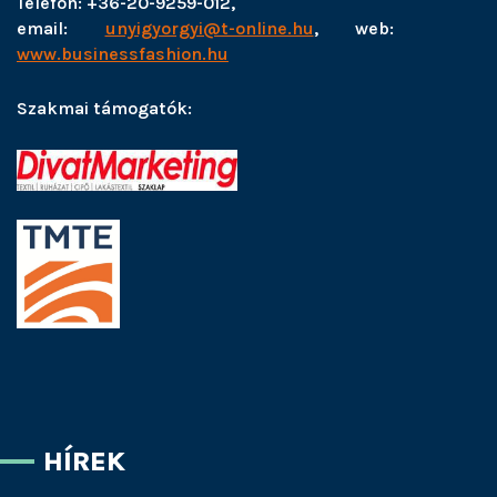
Telefon: +36-20-9259-012,
email:
unyigyorgyi@t-online.hu
, web:
www.businessfashion.hu
Szakmai támogatók:
HÍREK