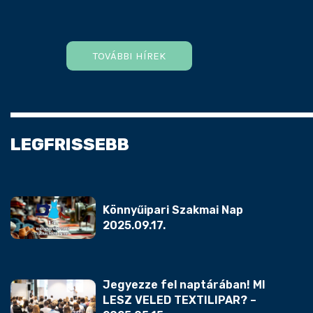
TOVÁBBI HÍREK
LEGFRISSEBB
Könnyűipari Szakmai Nap
2025.09.17.
Jegyezze fel naptárában! MI
LESZ VELED TEXTILIPAR? –