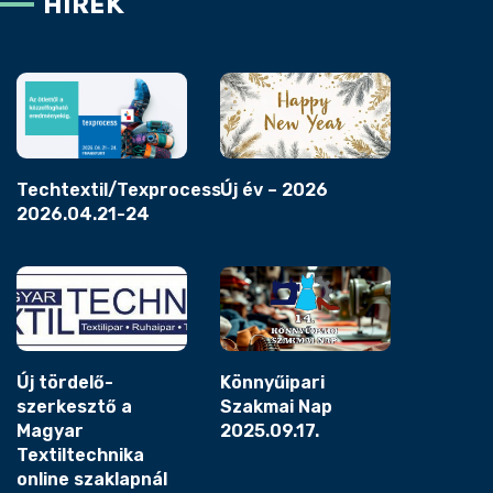
HÍREK
Techtextil/Texprocess
Új év – 2026
2026.04.21-24
Új tördelő-
Könnyűipari
szerkesztő a
Szakmai Nap
Magyar
2025.09.17.
Textiltechnika
online szaklapnál