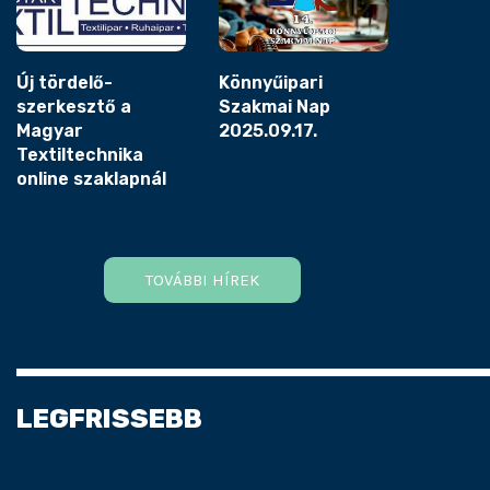
Új tördelő-
Könnyűipari
szerkesztő a
Szakmai Nap
Magyar
2025.09.17.
Textiltechnika
online szaklapnál
TOVÁBBI HÍREK
LEGFRISSEBB