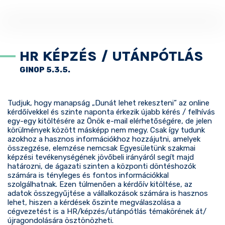
HR KÉPZÉS / UTÁNPÓTLÁS
GINOP 5.3.5.
Tudjuk, hogy manapság „Dunát lehet rekeszteni” az online
kérdőívekkel és szinte naponta érkezik újabb kérés / felhívás
egy-egy kitöltésére az Önök e-mail elérhetőségére, de jelen
körülmények között másképp nem megy. Csak így tudunk
azokhoz a hasznos információkhoz hozzájutni, amelyek
összegzése, elemzése nemcsak Egyesületünk szakmai
képzési tevékenységének jövőbeli irányáról segít majd
határozni, de ágazati szinten a központi döntéshozók
számára is tényleges és fontos információkkal
szolgálhatnak. Ezen túlmenően a kérdőív kitöltése, az
adatok összegyűjtése a vállalkozások számára is hasznos
lehet, hiszen a kérdések őszinte megválaszolása a
cégvezetést is a HR/képzés/utánpótlás témakörének át/
újragondolására ösztönözheti.