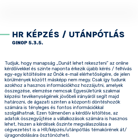
HR KÉPZÉS / UTÁNPÓTLÁS
GINOP 5.3.5.
Tudjuk, hogy manapság „Dunát lehet rekeszteni” az online
kérdőívekkel és szinte naponta érkezik újabb kérés / felhívás
egy-egy kitöltésére az Önök e-mail elérhetőségére, de jelen
körülmények között másképp nem megy. Csak így tudunk
azokhoz a hasznos információkhoz hozzájutni, amelyek
összegzése, elemzése nemcsak Egyesületünk szakmai
képzési tevékenységének jövőbeli irányáról segít majd
határozni, de ágazati szinten a központi döntéshozók
számára is tényleges és fontos információkkal
szolgálhatnak. Ezen túlmenően a kérdőív kitöltése, az
adatok összegyűjtése a vállalkozások számára is hasznos
lehet, hiszen a kérdések őszinte megválaszolása a
cégvezetést is a HR/képzés/utánpótlás témakörének át/
újragondolására ösztönözheti.