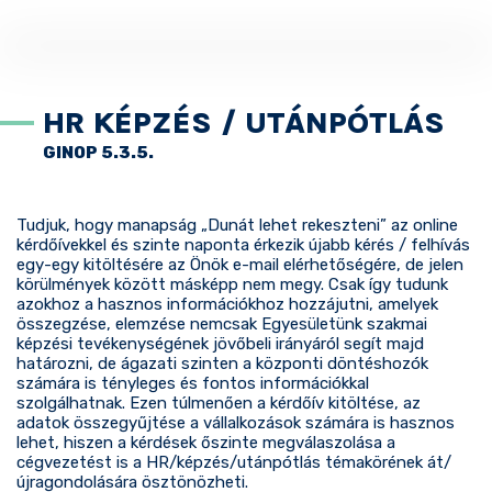
HR KÉPZÉS / UTÁNPÓTLÁS
GINOP 5.3.5.
Tudjuk, hogy manapság „Dunát lehet rekeszteni” az online
kérdőívekkel és szinte naponta érkezik újabb kérés / felhívás
egy-egy kitöltésére az Önök e-mail elérhetőségére, de jelen
körülmények között másképp nem megy. Csak így tudunk
azokhoz a hasznos információkhoz hozzájutni, amelyek
összegzése, elemzése nemcsak Egyesületünk szakmai
képzési tevékenységének jövőbeli irányáról segít majd
határozni, de ágazati szinten a központi döntéshozók
számára is tényleges és fontos információkkal
szolgálhatnak. Ezen túlmenően a kérdőív kitöltése, az
adatok összegyűjtése a vállalkozások számára is hasznos
lehet, hiszen a kérdések őszinte megválaszolása a
cégvezetést is a HR/képzés/utánpótlás témakörének át/
újragondolására ösztönözheti.